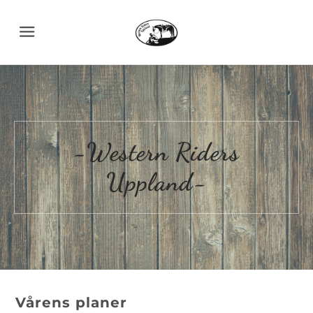
Menu
-Western Riders
Uppland-
Vårens planer